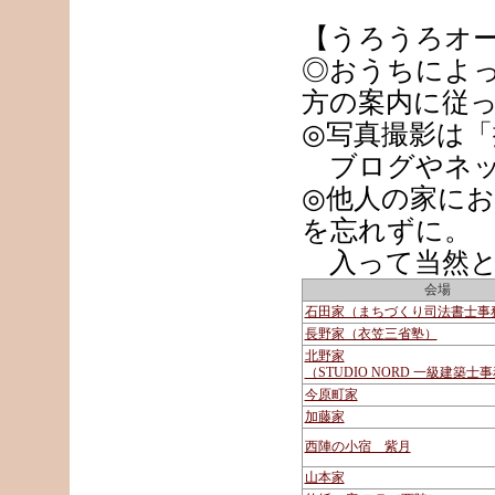
【うろうろオ
◎おうちによ
方の案内に従
◎写真撮影は
ブログやネッ
◎他人の家に
を忘れずに。
入って当然とい
会場
石田家（まちづくり司法書士事
長野家（衣笠三省塾）
北野家
（STUDIO NORD 一級建築士
今原町家
加藤家
西陣の小宿 紫月
山本家