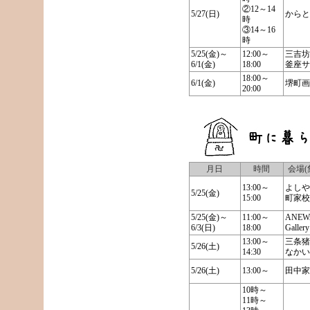
②12～14
5/27(日)
からと
時
③14～16
時
5/25(金)～
12:00～
三吉坊
6/1(金)
18:00
釜座サ
18:00～
6/1(金)
堺町画
20:00
月日
時間
会場(
13:00～
よしや
5/25(金)
15:00
町家校
5/25(金)～
11:00～
ANEW
6/3(日)
18:00
Gallery
13:00～
三条猪
5/26(土)
14:30
なかい
5/26(土)
13:00～
田中家
10時～
11時～