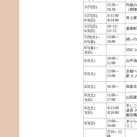
13:30～
竹紙の
5/27(日)
16:30
（西陣
5/27(日)、
①11:00
井上家
6/3(日)
②14:00
5/27(日)、
10~12/
釜座町
6/3(日)
13~15
5/29(火)～
13:00～
繕いの
6/1(金)
16:00
6/1(金)～
SDC
3(日)
10:00～
6/2(土)
山中油
12:00
13:00～
京都ペ
6/2(土)
15:00
家 ヒ
6/2(土)
10:30～
四条京
6/2(土)
11:00～
山田家
3(日)
17:00
手しご
6/2(土)
①13:00
道具 
3(日)
②16:00
藝百職
13:00～
ぎゃら
6/3(日)
16:00
りこ
①10～12
時