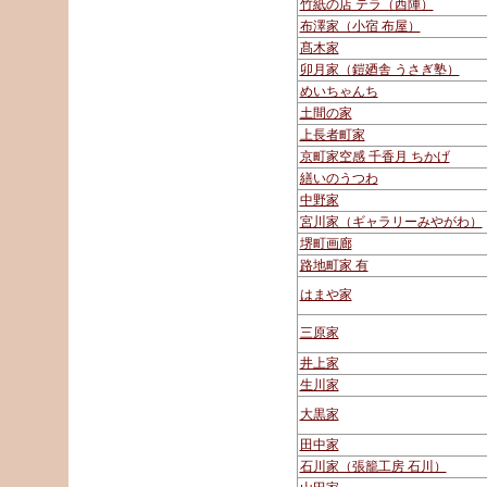
竹紙の店 テラ（西陣）
布澤家（小宿 布屋）
髙木家
卯月家（鎧廼舎 うさぎ塾）
めいちゃんち
土間の家
上長者町家
京町家空感 千香月 ちかげ
繕いのうつわ
中野家
宮川家（ギャラリーみやがわ）
堺町画廊
路地町家 有
はまや家
三原家
井上家
生川家
大黒家
田中家
石川家（張籠工房 石川）