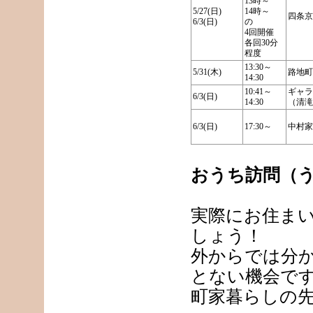
13時～
5/27(日)
14時～
四条京
6/3(日)
の
4回開催
各回30分
程度
13:30～
5/31(木)
路地町
14:30
10:41～
ギャラ
6/3(日)
14:30
（清滝
6/3(日)
17:30～
中村家
おうち訪問（
実際にお住ま
しょう！
外からでは分
とない機会で
町家暮らしの