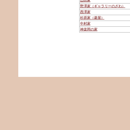
山田家
野澤家（ギャラリーのざわ）
西澤家
杉原家（菱屋）
中村家
神楽岡の家