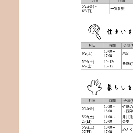
月日
時間
5/25(金)～
一覧参照
6/3(日)
月日
時間
会場(
10:00～
6/2(土)
未定
17:00
5/26(土)、
10~12/
釜座町
6/2(土)
13~15
月日
時間
会場(
10:30～
竹紙の
5/25(金)
16:00
（西陣
5/26(土)
11:00～
井川建
27(日)
16:00
会場
5/26(土)
10:00～
めふく
27(日)
17:00